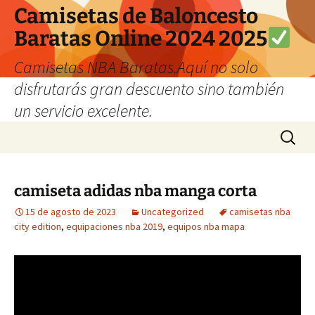
Camisetas de Baloncesto
Baratas Online 2024 2025
Camisetas NBA Baratas.Aquí no solo
disfrutarás gran descuento sino también
un servicio excelente.
Saltar
Buscar:
al
contenido
camiseta adidas nba manga corta
15 de agosto de 2023
Uncategorized
camisetas nba
city edition
,
equipaciones nba 2019
,
equipos nba mapa