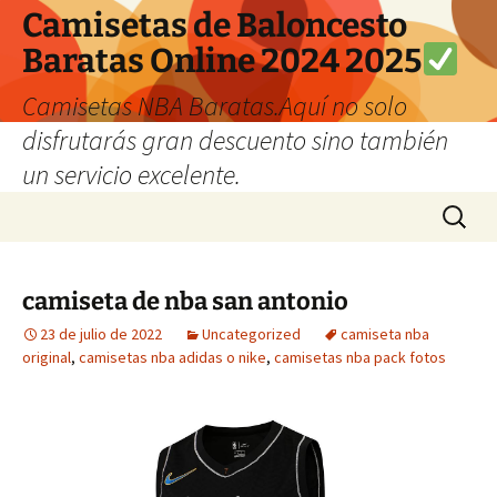
Camisetas de Baloncesto
Baratas Online 2024 2025
Camisetas NBA Baratas.Aquí no solo
disfrutarás gran descuento sino también
un servicio excelente.
Saltar
Buscar:
al
contenido
camiseta de nba san antonio
23 de julio de 2022
Uncategorized
camiseta nba
original
,
camisetas nba adidas o nike
,
camisetas nba pack fotos