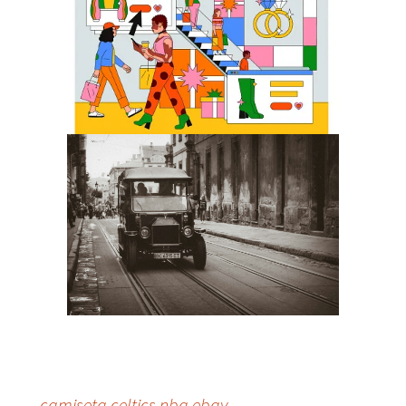
←
camiseta celtics nba ebay