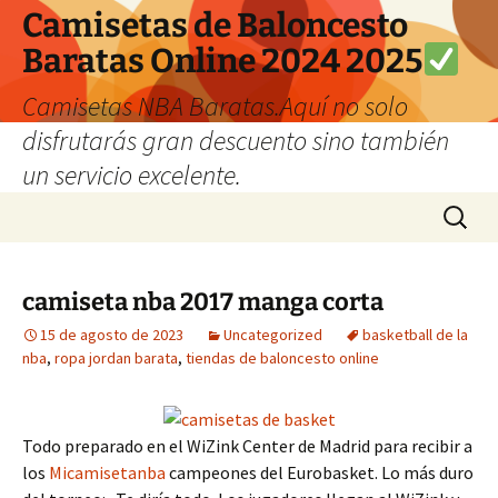
Camisetas de Baloncesto
Baratas Online 2024 2025
Camisetas NBA Baratas.Aquí no solo
disfrutarás gran descuento sino también
un servicio excelente.
Saltar
Buscar:
al
contenido
camiseta nba 2017 manga corta
15 de agosto de 2023
Uncategorized
basketball de la
nba
,
ropa jordan barata
,
tiendas de baloncesto online
Todo preparado en el WiZink Center de Madrid para recibir a
los
Micamisetanba
campeones del Eurobasket. Lo más duro