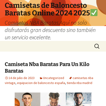
Camisetas de Baloncesto
Baratas Online 2024 2025
Camisetas NBA Baratas.Aquí no solo
disfrutarás gran descuento sino también
un servicio excelente.
Saltar
Buscar:
al
contenido
Camiseta Nba Baratas Para Un Kilo
Baratas
14 de julio de 2023
Uncategorized
camisetas nba
vintage
,
equipacion de baloncesto españa
,
tienda nba madrid