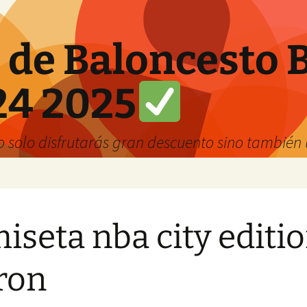
 de Baloncesto 
24 2025
solo disfrutarás gran descuento sino también u
iseta nba city editi
ron