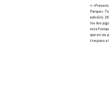
↑ «Presenta
Parque». To
edición). 2
los dos jug
esta franqu
que en las 
traspaso a l