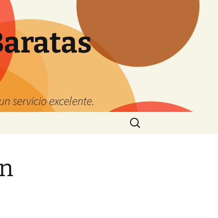
Baratas
n servicio excelente.
Buscar:
on