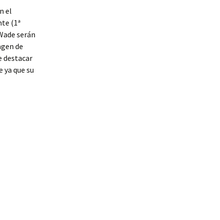
n el
nte (1ª
 Wade serán
agen de
e destacar
e ya que su