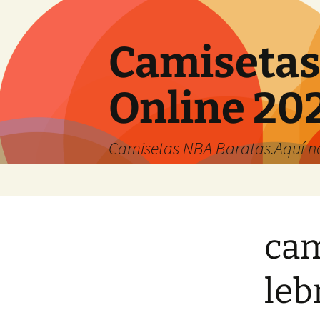
Camisetas
Online 20
Camisetas NBA Baratas.Aquí no 
Saltar
al
contenido
cam
leb