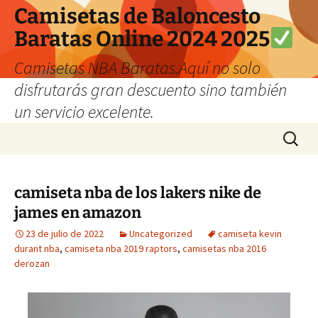
Camisetas de Baloncesto
Baratas Online 2024 2025
Camisetas NBA Baratas.Aquí no solo
disfrutarás gran descuento sino también
un servicio excelente.
Saltar
Buscar:
al
contenido
camiseta nba de los lakers nike de
james en amazon
23 de julio de 2022
Uncategorized
camiseta kevin
durant nba
,
camiseta nba 2019 raptors
,
camisetas nba 2016
derozan