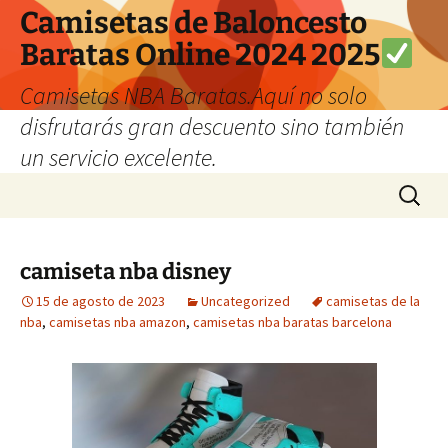
Camisetas de Baloncesto
Baratas Online 2024 2025
Camisetas NBA Baratas.Aquí no solo
disfrutarás gran descuento sino también
un servicio excelente.
Saltar
Buscar:
al
contenido
camiseta nba disney
15 de agosto de 2023
Uncategorized
camisetas de la
nba
,
camisetas nba amazon
,
camisetas nba baratas barcelona