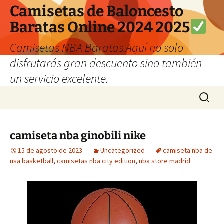
Camisetas de Baloncesto
Baratas Online 2024 2025
Camisetas NBA Baratas.Aquí no solo
disfrutarás gran descuento sino también
un servicio excelente.
Saltar
Buscar:
al
contenido
camiseta nba ginobili nike
15 de agosto de 2023
Uncategorized
camiseta nba de
usa basketball
,
camisetas nba city edition
,
nba store madrid