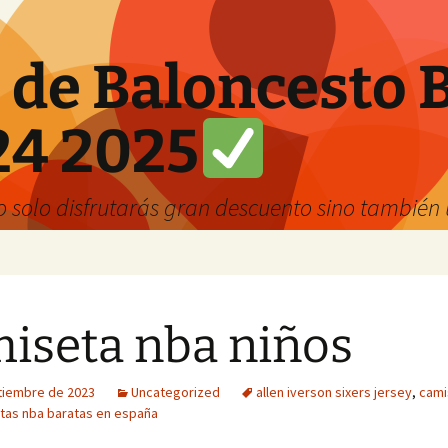
 de Baloncesto 
24 2025
solo disfrutarás gran descuento sino también u
iseta nba niños
tiembre de 2023
Uncategorized
allen iverson sixers jersey
,
cami
tas nba baratas en españa