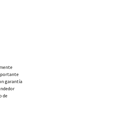
emente
mportante
on garantía
vendedor
o de