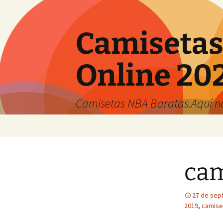
Camisetas
Online 20
Camisetas NBA Baratas.Aquí no 
Saltar
al
contenido
cam
27 de sep
2019
,
camise