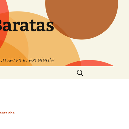
Baratas
n servicio excelente.
Buscar:
seta nba