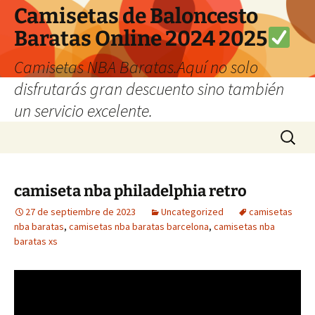
Camisetas de Baloncesto
Baratas Online 2024 2025
Camisetas NBA Baratas.Aquí no solo
disfrutarás gran descuento sino también
un servicio excelente.
Saltar
Buscar:
al
contenido
camiseta nba philadelphia retro
27 de septiembre de 2023
Uncategorized
camisetas
nba baratas
,
camisetas nba baratas barcelona
,
camisetas nba
baratas xs