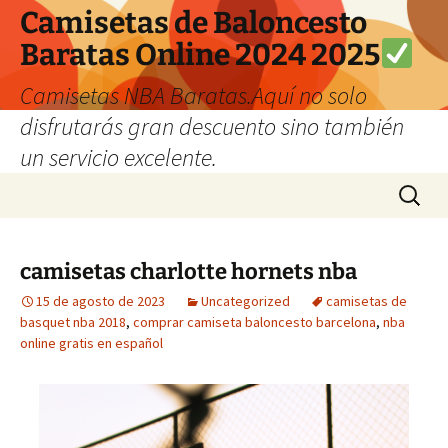
Camisetas de Baloncesto
Baratas Online 2024 2025
Camisetas NBA Baratas.Aquí no solo
disfrutarás gran descuento sino también
un servicio excelente.
Saltar
Buscar:
al
contenido
camisetas charlotte hornets nba
15 de agosto de 2023
Uncategorized
camisetas de
basquet nba 2018
,
comprar camiseta baloncesto barcelona
,
nba
online gratis en español