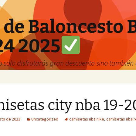
 de Baloncesto 
24 2025
solo disfrutarás gran descuento sino también u
isetas city nba 19-2
sto de 2023
Uncategorized
camisetas nba nike
,
camisetas nba r