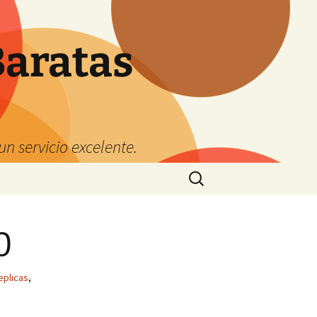
Baratas
n servicio excelente.
Buscar:
0
eplicas
,