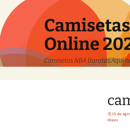
Camisetas
Online 20
Camisetas NBA Baratas.Aquí no 
Saltar
al
contenido
cam
15 de ago
nbaes