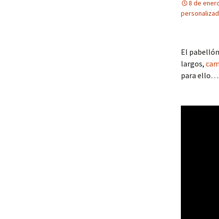
8 de ener
personalizad
El pabellón
largos,
cam
para ello…