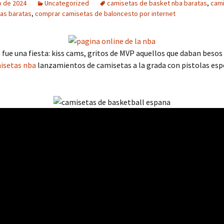
o de 2024
Uncategorized
camisetas de basket nba baratas
,
cami
as baratas
,
comprar camisetas de baloncesto por internet
 fue una fiesta: kiss cams, gritos de MVP aquellos que daban beso
isetas nba
lanzamientos de camisetas a la grada con pistolas esp