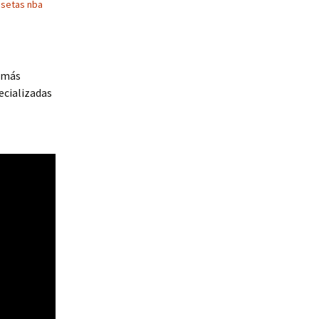
setas nba
s más
ecializadas