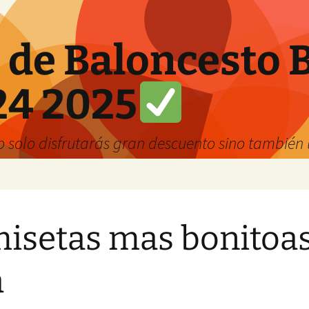
 de Baloncesto 
24 2025
solo disfrutarás gran descuento sino también u
isetas mas bonitoa
a