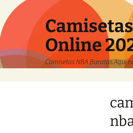
Camisetas
Online 20
Camisetas NBA Baratas.Aquí no 
Saltar
al
contenido
cam
nb