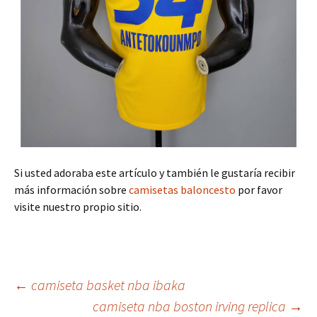
Si usted adoraba este artículo y también le gustaría recibir
más información sobre
camisetas baloncesto
por favor
visite nuestro propio sitio.
Navegación
←
camiseta basket nba ibaka
camiseta nba boston irving replica
→