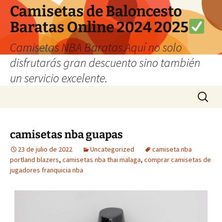
Camisetas de Baloncesto
Baratas Online 2024 2025
Camisetas NBA Baratas.Aquí no solo
disfrutarás gran descuento sino también
un servicio excelente.
Saltar
Buscar:
al
contenido
camisetas nba guapas
23 de julio de 2022
Uncategorized
camiseta nba
portland blazers
,
camisetas nba thai malaga
,
comprar camisetas de
jugadores franquicia nba