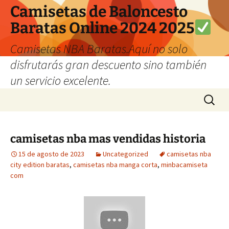
Camisetas de Baloncesto
Baratas Online 2024 2025
Camisetas NBA Baratas.Aquí no solo
disfrutarás gran descuento sino también
un servicio excelente.
Saltar
Buscar:
al
contenido
camisetas nba mas vendidas historia
15 de agosto de 2023
Uncategorized
camisetas nba
city edition baratas
,
camisetas nba manga corta
,
minbacamiseta
com