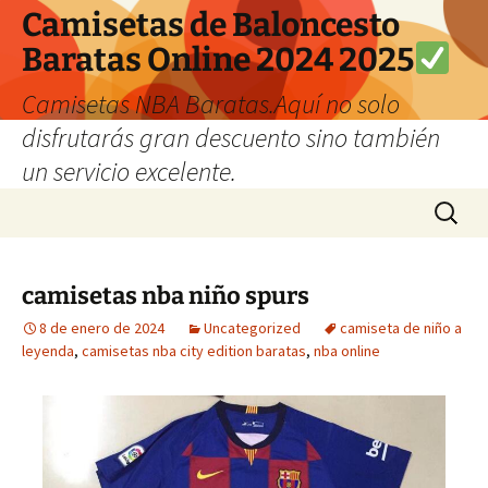
Camisetas de Baloncesto
Baratas Online 2024 2025
Camisetas NBA Baratas.Aquí no solo
disfrutarás gran descuento sino también
un servicio excelente.
Saltar
Buscar:
al
contenido
camisetas nba niño spurs
8 de enero de 2024
Uncategorized
camiseta de niño a
leyenda
,
camisetas nba city edition baratas
,
nba online