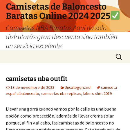
Camisetas de Baloncesto
Baratas Online 2024 2025
Camisetas NBA Baratas.Aquí no solo
disfrutarás gran descuento sino también
un servicio excelente.
Saltar
Buscar:
al
contenido
camisetas nba outfit
13 de noviembre de 2023
Uncategorized
camiseta
españa baloncesto
,
camisetas nba replicas
,
lakers shirt 2019
Llevar una gorra cuando vamos por la calle es una buena
opción como protección, además de llevar crema solar
porque, al fín y al cabo, las camisetas de baloncesto no
llevan mangas y podríamos quemarnos. Esta tendencia de