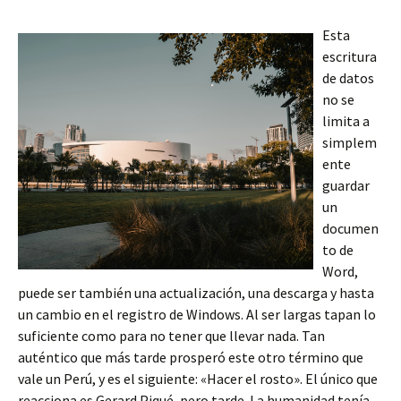
Esta
escritura
de datos
no se
limita a
simplem
ente
guardar
un
documen
to de
Word,
puede ser también una actualización, una descarga y hasta
un cambio en el registro de Windows. Al ser largas tapan lo
suficiente como para no tener que llevar nada. Tan
auténtico que más tarde prosperó este otro término que
vale un Perú, y es el siguiente: «Hacer el rosto». El único que
reacciona es Gerard Piqué, pero tarde. La humanidad tenía