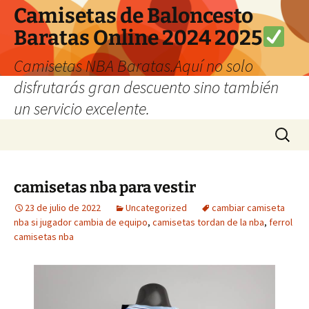
Camisetas de Baloncesto
Baratas Online 2024 2025
Camisetas NBA Baratas.Aquí no solo
disfrutarás gran descuento sino también
un servicio excelente.
Saltar
Buscar:
al
contenido
camisetas nba para vestir
23 de julio de 2022
Uncategorized
cambiar camiseta
nba si jugador cambia de equipo
,
camisetas tordan de la nba
,
ferrol
camisetas nba