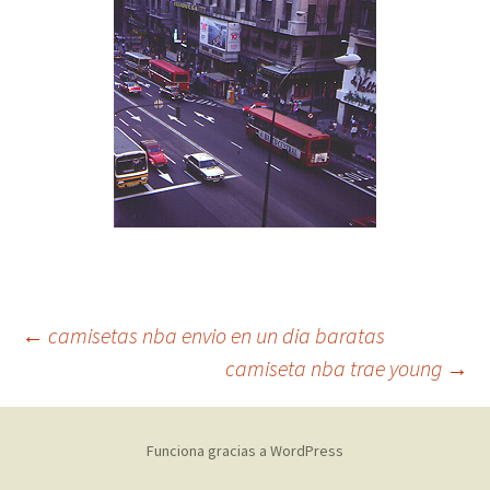
Navegación
←
camisetas nba envio en un dia baratas
camiseta nba trae young
→
de
Funciona gracias a WordPress
entradas