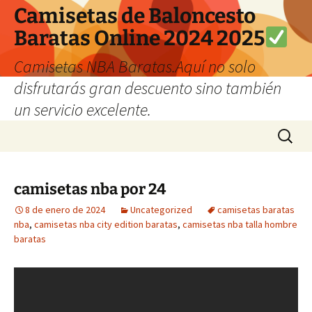
Camisetas de Baloncesto
Baratas Online 2024 2025
Camisetas NBA Baratas.Aquí no solo
disfrutarás gran descuento sino también
un servicio excelente.
Saltar
Buscar:
al
contenido
camisetas nba por 24
8 de enero de 2024
Uncategorized
camisetas baratas
nba
,
camisetas nba city edition baratas
,
camisetas nba talla hombre
baratas