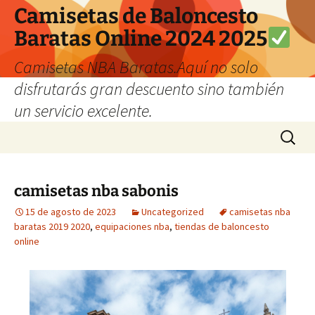
Camisetas de Baloncesto
Baratas Online 2024 2025
Camisetas NBA Baratas.Aquí no solo
disfrutarás gran descuento sino también
un servicio excelente.
Saltar
Buscar:
al
contenido
camisetas nba sabonis
15 de agosto de 2023
Uncategorized
camisetas nba
baratas 2019 2020
,
equipaciones nba
,
tiendas de baloncesto
online