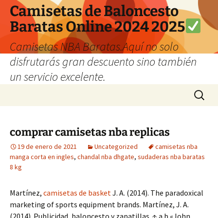
Camisetas de Baloncesto
Baratas Online 2024 2025
Camisetas NBA Baratas.Aquí no solo
disfrutarás gran descuento sino también
un servicio excelente.
Saltar
Buscar:
al
contenido
comprar camisetas nba replicas
19 de enero de 2021
Uncategorized
camisetas nba
manga corta en ingles
,
chandal nba dhgate
,
sudaderas nba baratas
8 kg
Martínez,
camisetas de basket
J. A. (2014). The paradoxical
marketing of sports equipment brands. Martínez, J. A.
(2014). Publicidad, baloncesto y zapatillas. ↑ a b «John