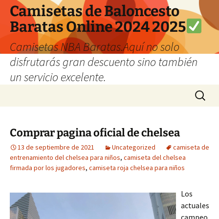
Camisetas de Baloncesto
Baratas Online 2024 2025
Camisetas NBA Baratas.Aquí no solo
disfrutarás gran descuento sino también
un servicio excelente.
Saltar
Buscar:
al
contenido
Comprar pagina oficial de chelsea
13 de septiembre de 2021
Uncategorized
camiseta de
entrenamiento del chelsea para niños
,
camiseta del chelsea
firmada por los jugadores
,
camiseta roja chelsea para niños
Los
actuales
campeo