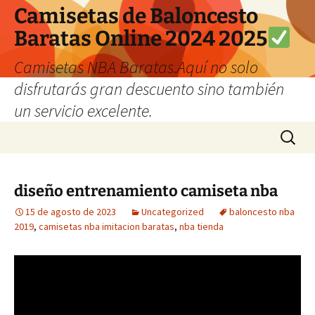
Camisetas de Baloncesto
Baratas Online 2024 2025
Camisetas NBA Baratas.Aquí no solo
disfrutarás gran descuento sino también
un servicio excelente.
Saltar
Buscar:
al
contenido
diseño entrenamiento camiseta nba
15 de agosto de 2023
Uncategorized
baloncesto nba
2019
,
camisetas nba imitacion baratas
,
nba tienda