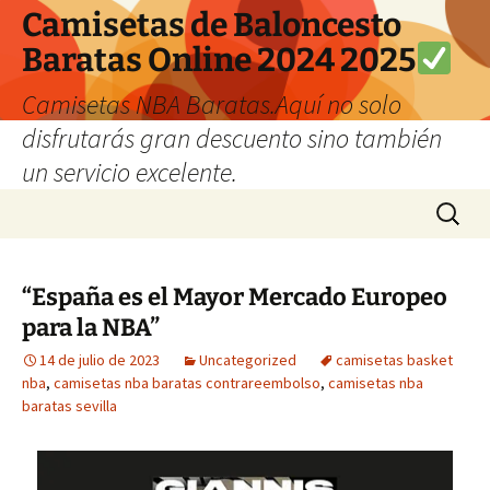
Camisetas de Baloncesto
Baratas Online 2024 2025
Camisetas NBA Baratas.Aquí no solo
disfrutarás gran descuento sino también
un servicio excelente.
Saltar
Buscar:
al
contenido
“España es el Mayor Mercado Europeo
para la NBA”
14 de julio de 2023
Uncategorized
camisetas basket
nba
,
camisetas nba baratas contrareembolso
,
camisetas nba
baratas sevilla