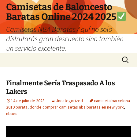
Camisetas de Baloncesto
Baratas Online 2024 2025
Camisetas NBA Baratas.Aquí no solo
disfrutarás gran descuento sino también
un servicio excelente.
Saltar
Buscar:
al
contenido
Finalmente Sería Traspasado A los
Lakers
14 de julio de 2023
Uncategorized
camiseta barcelona
2019 barata
,
donde comprar camisetas nba baratas en new york
,
nbaes