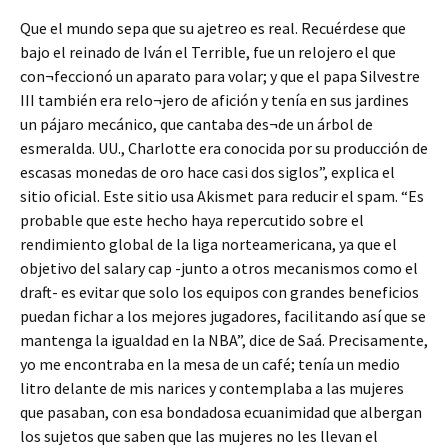
Que el mundo sepa que su ajetreo es real. Recuérdese que
bajo el reinado de Iván el Terrible, fue un relojero el que
con¬feccionó un aparato para volar; y que el papa Silvestre
III también era relo¬jero de afición y tenía en sus jardines
un pájaro mecánico, que cantaba des¬de un árbol de
esmeralda. UU., Charlotte era conocida por su producción de
escasas monedas de oro hace casi dos siglos”, explica el
sitio oficial. Este sitio usa Akismet para reducir el spam. “Es
probable que este hecho haya repercutido sobre el
rendimiento global de la liga norteamericana, ya que el
objetivo del salary cap -junto a otros mecanismos como el
draft- es evitar que solo los equipos con grandes beneficios
puedan fichar a los mejores jugadores, facilitando así que se
mantenga la igualdad en la NBA”, dice de Saá. Precisamente,
yo me encontraba en la mesa de un café; tenía un medio
litro delante de mis narices y contemplaba a las mujeres
que pasaban, con esa bondadosa ecuanimidad que albergan
los sujetos que saben que las mujeres no les llevan el