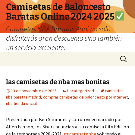
Camisetas de Baloncesto
Baratas Online 2024 2025
Camisetas NBA Baratas.Aquí no solo
disfrutarás gran descuento sino también
un servicio excelente.
Saltar
Buscar:
al
contenido
las camisetas de nba mas bonitas
13 de noviembre de 2023
Uncategorized
camisetas
nba baratas madrid
,
comprar camisetas de baloncesto por internet
,
nba tienda oficial
Presentada por Ben Simmons y con un video narrado por
Allen Iverson, los Sixers anunciaron su camiseta City Edition
de la temporada 2020-2021,
micamisetanba
volviendo al