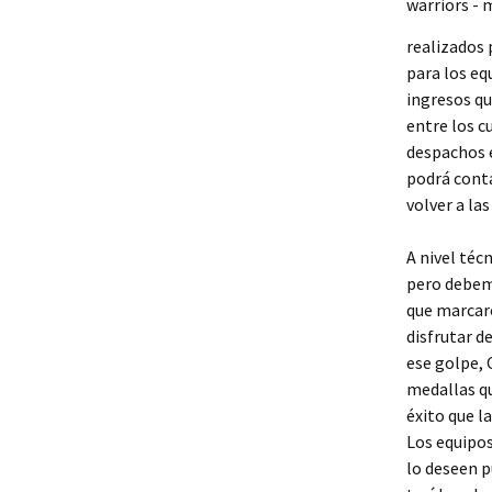
realizados 
para los eq
ingresos qu
entre los c
despachos e
podrá conta
volver a las
A nivel té
pero debem
que marcaro
disfrutar d
ese golpe, 
medallas qu
éxito que l
Los equipo
lo deseen p