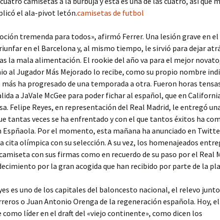
 cuatro camisetas a la burbuja y esta es una de las cuatro, así que m
plicó el ala-pivot letón.
camisetas de futbol
ción tremenda para todos», afirmó Ferrer. Una lesión grave en el 
riunfar en el Barcelona y, al mismo tiempo, le sirvió para dejar atr
as la mala alimentación. El rookie del año va para el mejor novat
io al Jugador Más Mejorado lo recibe, como su propio nombre indi
e más ha progresado de una temporada a otra. Fueron horas tensa
alida a JaVale McGee para poder fichar al español, que en California
a. Felipe Reyes, en representación del Real Madrid, le entregó una
ue tantas veces se ha enfrentado y con el que tantos éxitos ha co
ón Espñaola. Por el momento, esta mañana ha anunciado en Twitte
la cita olímpica con su selección. A su vez, los homenajeados entr
camiseta con sus firmas como en recuerdo de su paso por el Real M
cimiento por la gran acogida que han recibido por parte de la pla
es es uno de los capitales del baloncesto nacional, el relevo junto
reros o Juan Antonio Orenga de la regeneración española. Hoy, el 
e como líder en el draft del «viejo continente», como dicen los