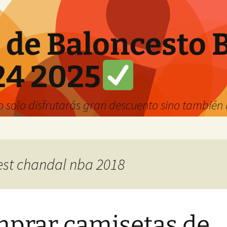
 de Baloncesto 
24 2025
solo disfrutarás gran descuento sino también u
best chandal nba 2018
prar camisetas de