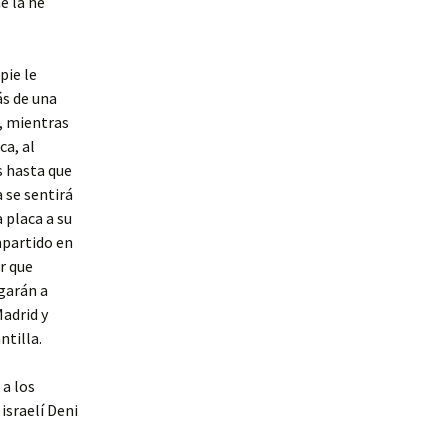
e la he
pie le
ás de una
o, mientras
ca, al
s hasta que
 se sentirá
 placa a su
mpartido en
r que
egarán a
adrid y
ntilla.
 a los
israelí Deni