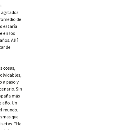
n
s agitados
promedio de
d estaría
e en los
años. Allí
tar de
s cosas,
olvidables,
o a paso y
cenario. Sin
España más
e año. Un
el mundo.
mismas que
isetas. “He