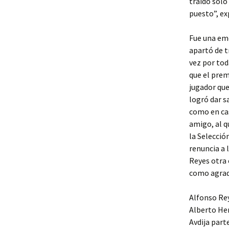
traído solo
puesto”, ex
Fue una emo
apartó de t
vez por tod
que el prem
jugador qu
logró dar s
como en cas
amigo, al q
la Selecci
renuncia a 
Reyes otra 
como agrade
Alfonso Rey
Alberto Her
Avdija part