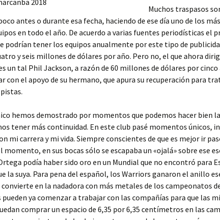
Muchos traspasos so
poco antes o durante esa fecha, haciendo de ese día uno de los má
uipos en todo el año. De acuerdo a varias fuentes periodísticas el 
e podrían tener los equipos anualmente por este tipo de publicida
uatro y seis millones de dólares por año. Pero no, el que ahora dirig
s un tal Phil Jackson, a razón de 60 millones de dólares por cinco 
r con el apoyo de su hermano, que apura su recuperación para tra
 pistas.
cnico hemos demostrado por momentos que podemos hacer bien la
os tener más continuidad. En este club pasé momentos únicos, in
n mi carrera y mi vida. Siempre conscientes de que es mejor ir pas
el momento, en sus bocas sólo se escapaba un «ojalá» sobre ese es
Ortega podía haber sido oro en un Mundial que no encontró para 
e la suya. Para pena del español, los Warriors ganaron el anillo es
a convierte en la nadadora con más metales de los campeonatos d
s pueden ya comenzar a trabajar con las compañías para que las 
uedan comprar un espacio de 6,35 por 6,35 centímetros en las cam