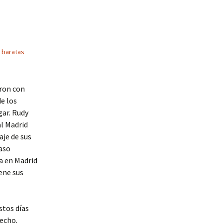
 baratas
eron con
de los
gar. Rudy
al Madrid
je de sus
aso
ia en Madrid
iene sus
tos días
hecho.