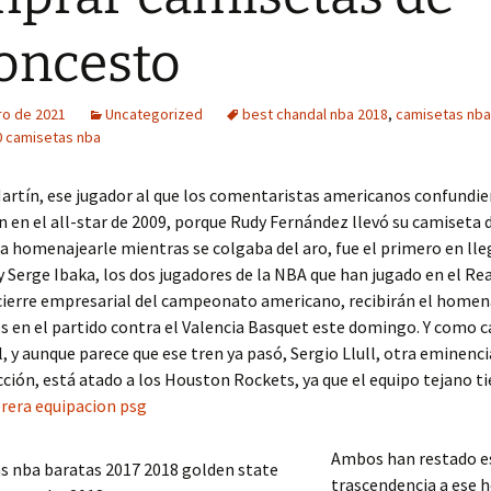
oncesto
ro de 2021
Uncategorized
best chandal nba 2018
,
camisetas nba
0 camisetas nba
artín, ese jugador al que los comentaristas americanos confundi
n en el all-star de 2009, porque Rudy Fernández llevó su camiseta 
a homenajearle mientras se colgaba del aro, fue el primero en lle
 Serge Ibaka, los dos jugadores de la NBA que han jugado en el Re
cierre empresarial del campeonato americano, recibirán el homena
 en el partido contra el Valencia Basquet este domingo. Y como c
, y aunque parece que ese tren ya pasó, Sergio Llull, otra eminenc
ección, está atado a los Houston Rockets, ya que el equipo tejano t
erera equipacion psg
Ambos han restado es
trascendencia a ese 