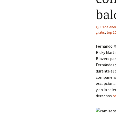
bal
19 de ene
gratis
,
top 1
Fernando M
Ricky Marti
Blazers par
Fernández y
durante el 
compañeros
excepcional
y en la sel
derechos.
t