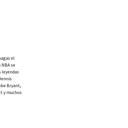
pagas el
a NBA se
s leyendas
 Dennis
obe Bryant,
tt y muchos