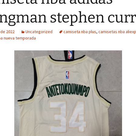
ngman stephen cur
o de 2022
Uncategorized
camiseta nba plus
,
camisetas nba aliex
ba nueva temporada