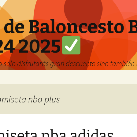
 de Baloncesto 
24 2025
solo disfrutarás gran descuento sino también u
camiseta nba plus
iseta nba adidas