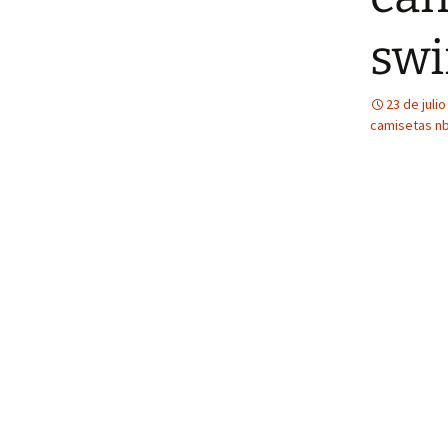
swi
23 de juli
camisetas n