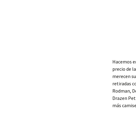
Hacemos env
precio de l
merecen su
retiradas c
Rodman, Do
Drazen Pet
más camise