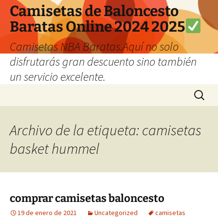
Camisetas de Baloncesto
Baratas Online 2024 2025
Camisetas NBA Baratas.Aquí no solo
disfrutarás gran descuento sino también
un servicio excelente.
Saltar
Buscar:
al
contenido
Archivo de la etiqueta: camisetas
basket hummel
comprar camisetas baloncesto
19 de enero de 2021
Uncategorized
camisetas