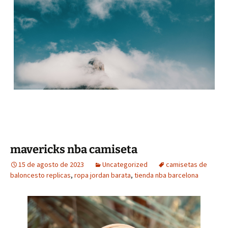
mavericks nba camiseta
15 de agosto de 2023
Uncategorized
camisetas de
baloncesto replicas
,
ropa jordan barata
,
tienda nba barcelona