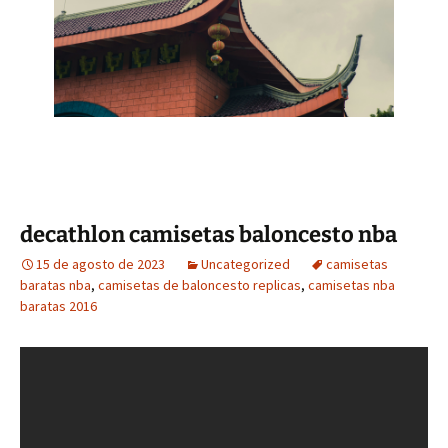
decathlon camisetas baloncesto nba
15 de agosto de 2023
Uncategorized
camisetas
baratas nba
,
camisetas de baloncesto replicas
,
camisetas nba
baratas 2016