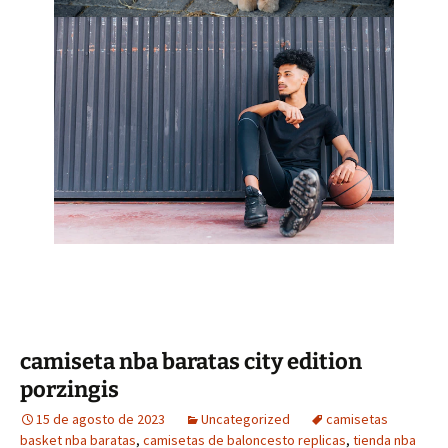
camiseta nba baratas city edition
porzingis
15 de agosto de 2023
Uncategorized
camisetas
basket nba baratas
,
camisetas de baloncesto replicas
,
tienda nba