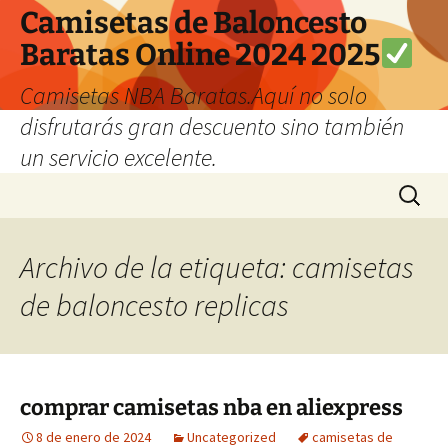
Camisetas de Baloncesto
Baratas Online 2024 2025
Camisetas NBA Baratas.Aquí no solo
disfrutarás gran descuento sino también
un servicio excelente.
Saltar
Buscar:
al
contenido
Archivo de la etiqueta: camisetas
de baloncesto replicas
comprar camisetas nba en aliexpress
8 de enero de 2024
Uncategorized
camisetas de