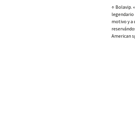
↑ Bolavip. 
legendario 
motivo y a 
reservándos
American sp