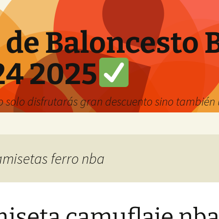
 de Baloncesto 
24 2025
solo disfrutarás gran descuento sino también u
camisetas ferro nba
iseta camuflaje nb