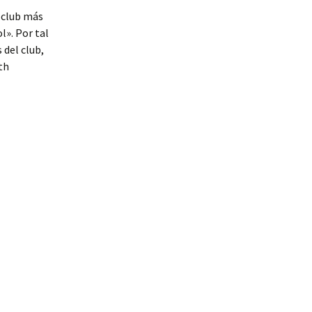
l club más
l». Por tal
 del club,
th