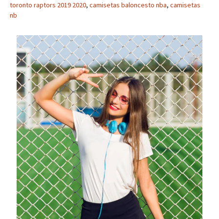
toronto raptors 2019 2020
,
camisetas baloncesto nba
,
camisetas
nb