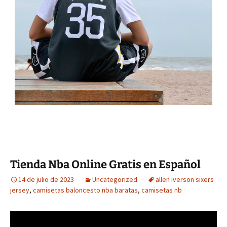
Tienda Nba Online Gratis en Español
14 de julio de 2023
Uncategorized
allen iverson sixers
jersey
,
camisetas baloncesto nba baratas
,
camisetas nb