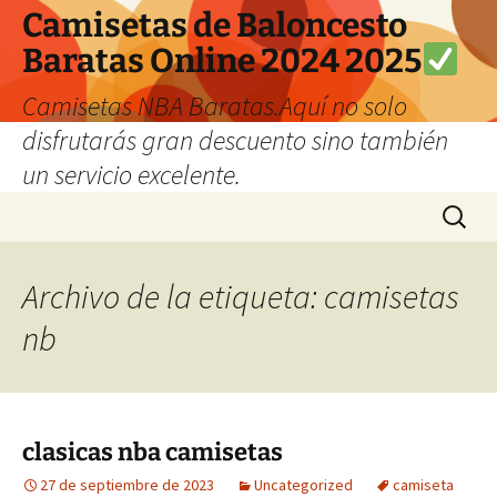
Camisetas de Baloncesto
Baratas Online 2024 2025
Camisetas NBA Baratas.Aquí no solo
disfrutarás gran descuento sino también
un servicio excelente.
Saltar
Buscar:
al
contenido
Archivo de la etiqueta: camisetas
nb
clasicas nba camisetas
27 de septiembre de 2023
Uncategorized
camiseta