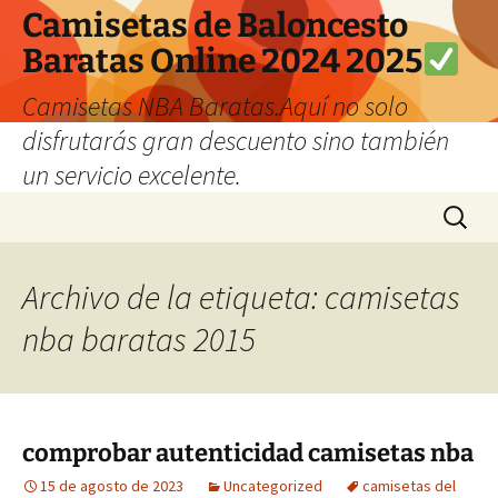
Camisetas de Baloncesto
Baratas Online 2024 2025
Camisetas NBA Baratas.Aquí no solo
disfrutarás gran descuento sino también
un servicio excelente.
Saltar
Buscar:
al
contenido
Archivo de la etiqueta: camisetas
nba baratas 2015
comprobar autenticidad camisetas nba
15 de agosto de 2023
Uncategorized
camisetas del