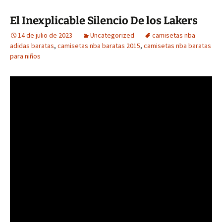
El Inexplicable Silencio De los Lakers
14 de julio de 2023
Uncategorized
camisetas nba
adidas baratas
,
camisetas nba baratas 2015
,
camisetas nba baratas
para niños