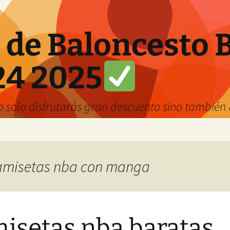
 de Baloncesto 
24 2025
solo disfrutarás gran descuento sino también u
 camisetas nba con manga
isetas nba baratas