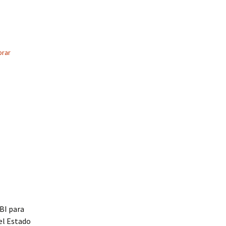
rar
IBI para
el Estado