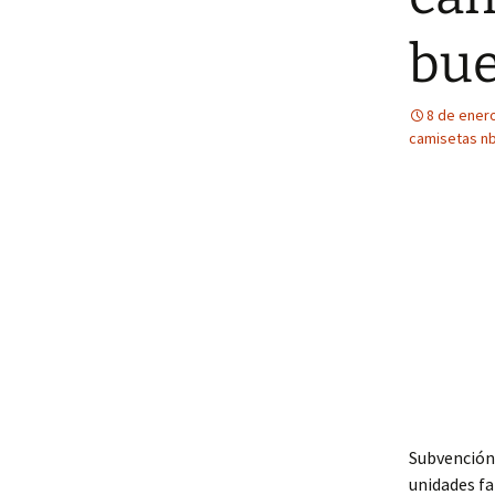
bue
8 de ener
camisetas nb
Subvención 
unidades fa