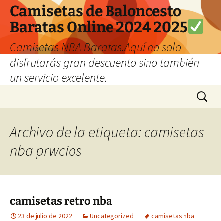
Camisetas de Baloncesto
Baratas Online 2024 2025
Camisetas NBA Baratas.Aquí no solo
disfrutarás gran descuento sino también
un servicio excelente.
Saltar
Buscar:
al
contenido
Archivo de la etiqueta: camisetas
nba prwcios
camisetas retro nba
23 de julio de 2022
Uncategorized
camisetas nba