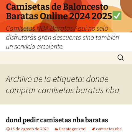
Camisetas de Baloncesto
Baratas Online 2024 2025
Camisetas NBA Baratas.Aquí no solo
disfrutarás gran descuento sino también
un servicio excelente.
Saltar
Buscar:
al
contenido
Archivo de la etiqueta: donde
comprar camisetas baratas nba
dond pedir camisetas nba baratas
15 de agosto de 2023
Uncategorized
camisetas nba