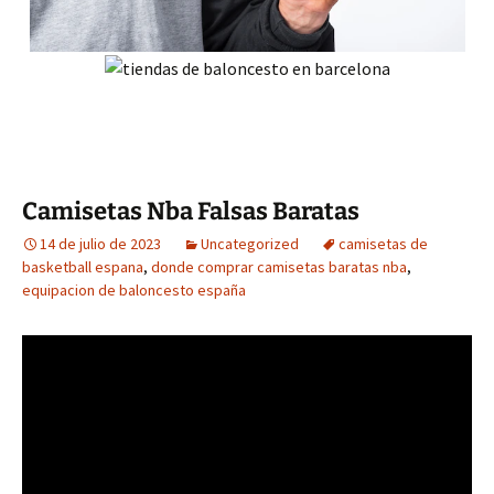
Camisetas Nba Falsas Baratas
14 de julio de 2023
Uncategorized
camisetas de
basketball espana
,
donde comprar camisetas baratas nba
,
equipacion de baloncesto españa