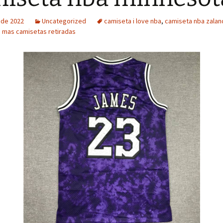
o de 2022
Uncategorized
camiseta i love nba
,
camiseta nba zalan
n mas camisetas retiradas