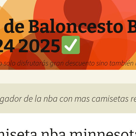
 de Baloncesto 
24 2025
solo disfrutarás gran descuento sino también u
jugador de la nba con mas camisetas r
iseta nba minnesot