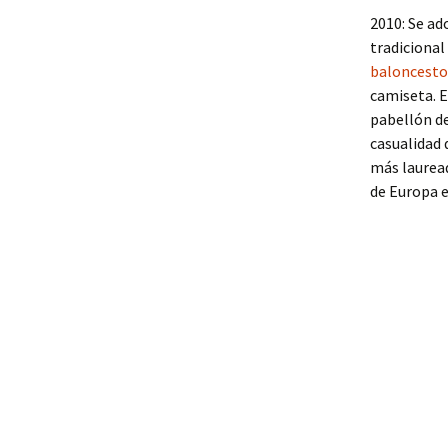
2010: Se ad
tradicional 
baloncesto
camiseta. E
pabellón d
casualidad 
más laurea
de Europa e