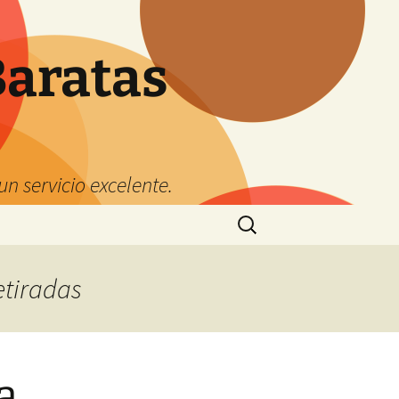
Baratas
n servicio excelente.
Buscar:
etiradas
a