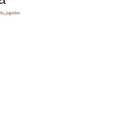
do
,
jugador