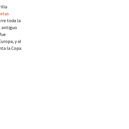
illa
etas
rre toda la
l antiguo
fue
uropa, y al
nta la Copa