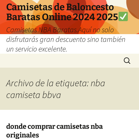
Camisetas de Baloncesto
Baratas Online 2024 2025
Camisetas NBA Baratas.Aquí no solo
disfrutarás gran descuento sino también
un servicio excelente.
Saltar
Buscar:
al
contenido
Archivo de la etiqueta: nba
camiseta bbva
donde comprar camisetas nba
originales