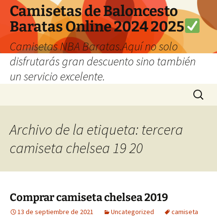
Camisetas de Baloncesto
Baratas Online 2024 2025
Camisetas NBA Baratas.Aquí no solo
disfrutarás gran descuento sino también
un servicio excelente.
Saltar
Buscar:
al
contenido
Archivo de la etiqueta: tercera
camiseta chelsea 19 20
Comprar camiseta chelsea 2019
13 de septiembre de 2021
Uncategorized
camiseta