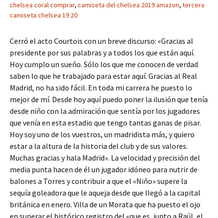
chelsea coral comprar
,
camiseta del chelsea 2019 amazon
,
tercera
camiseta chelsea 19 20
Cerró el acto Courtois con un breve discurso: «Gracias al
presidente por sus palabras y a todos los que están aquí.
Hoy cumplo un sueño. Sólo los que me conocen de verdad
saben lo que he trabajado para estar aquí. Gracias al Real
Madrid, no ha sido fácil. En toda mi carrera he puesto lo
mejor de mí. Desde hoy aquí puedo poner la ilusión que tenía
desde niño con la admiración que sentía por los jugadores
que venía en esta estadio que tengo tantas ganas de pisar.
Hoy soy uno de los vuestros, un madridista más, y quiero
estar a la altura de la historia del club y de sus valores.
Muchas gracias y hala Madrid». La velocidad y precisión del
media punta hacen de él un jugador idóneo para nutrir de
balones a Torres y contribuir a que el «Niño» supere la
sequía goleadora que le aqueja desde que llegó a la capital
británica en enero. Villa de un Morata que ha puesto el ojo
en superar el histórico registro del «que es, junto a Raúl, el