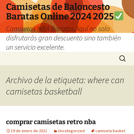
Camisetas de Baloncesto
Baratas Online 2024 2025
Camisetas NBA Baratas.Aquí no solo
disfrutarás gran descuento sino también
un servicio excelente.
Saltar
Buscar:
al
contenido
Archivo de la etiqueta: where can
camisetas basketball
comprar camisetas retro nba
19 de enero de 2021
Uncategorized
camiseta basket