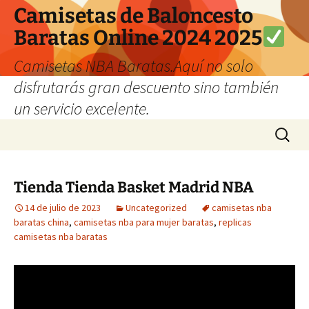
Camisetas de Baloncesto
Baratas Online 2024 2025
Camisetas NBA Baratas.Aquí no solo
disfrutarás gran descuento sino también
un servicio excelente.
Saltar
Buscar:
al
contenido
Tienda Tienda Basket Madrid NBA
14 de julio de 2023
Uncategorized
camisetas nba
baratas china
,
camisetas nba para mujer baratas
,
replicas
camisetas nba baratas