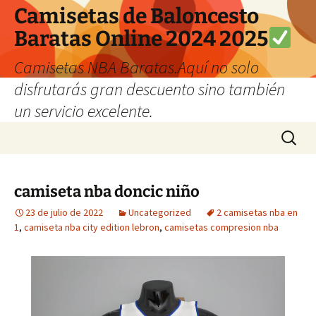
Camisetas de Baloncesto
Baratas Online 2024 2025
Camisetas NBA Baratas.Aquí no solo
disfrutarás gran descuento sino también
un servicio excelente.
Saltar
Buscar:
al
contenido
camiseta nba doncic niño
23 de julio de 2022
Uncategorized
2 camisetas nba en
1
,
camiseta nba city edition lebron
,
camisetas compresion nba