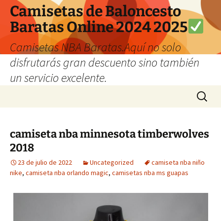
Camisetas de Baloncesto
Baratas Online 2024 2025
Camisetas NBA Baratas.Aquí no solo
disfrutarás gran descuento sino también
un servicio excelente.
Saltar
Buscar:
al
contenido
camiseta nba minnesota timberwolves
2018
23 de julio de 2022
Uncategorized
camiseta nba niño
nike
,
camiseta nba orlando magic
,
camisetas nba ms guapas