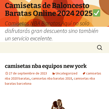
Camisetas de Baloncesto
Baratas Online 2024 2025
Camisetas NBA Baratas.Aquí no solo
disfrutarás gran descuento sino también
un servicio excelente.
Saltar
Buscar:
al
contenido
camisetas nba equipos new york
27 de septiembre de 2023
Uncategorized
camisetas
nba 2020 baratas
,
camisetas nba baratas 2018
,
camisetas nba
baratas barcelona