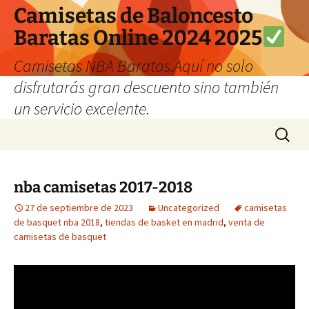
Camisetas de Baloncesto
Baratas Online 2024 2025
Camisetas NBA Baratas.Aquí no solo
disfrutarás gran descuento sino también
un servicio excelente.
Saltar
Buscar:
al
contenido
nba camisetas 2017-2018
27 de septiembre de 2023
Uncategorized
camisetas
de basquet nba 2018
,
tiendas de basket en madrid
,
venta de
camisetas de basquet