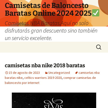
Camisetas de Baloncesto
Baratas Online 2024 2025
Camisetas NBA Baratas.Aquí no solo
disfrutarás gran descuento sino también
un servicio excelente.
Saltar
Buscar:
al
contenido
camisetas nba nike 2018 baratas
15 de agosto de 2023
Uncategorized
camisetas nba
baratas nike
,
celtics warriors 2019 2020
,
comprar camisetas de
baloncesto por internet