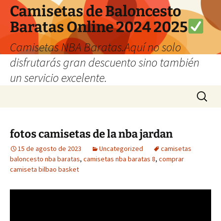
Camisetas de Baloncesto
Baratas Online 2024 2025
Camisetas NBA Baratas.Aquí no solo
disfrutarás gran descuento sino también
un servicio excelente.
Saltar
Buscar:
al
contenido
fotos camisetas de la nba jardan
15 de agosto de 2023
Uncategorized
camisetas
baloncesto nba baratas
,
camisetas nba baratas 8
,
comprar
camiseta bilbao basket