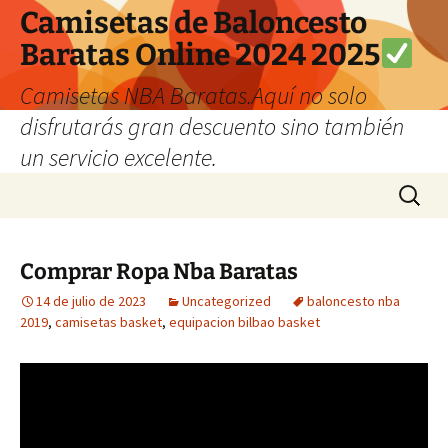
Camisetas de Baloncesto
Baratas Online 2024 2025
Camisetas NBA Baratas.Aquí no solo
disfrutarás gran descuento sino también
un servicio excelente.
Saltar
Buscar:
al
contenido
Comprar Ropa Nba Baratas
14 de julio de 2023
Uncategorized
baloncesto nba
2019
,
camisetas basket
,
equipacion bilbao basket