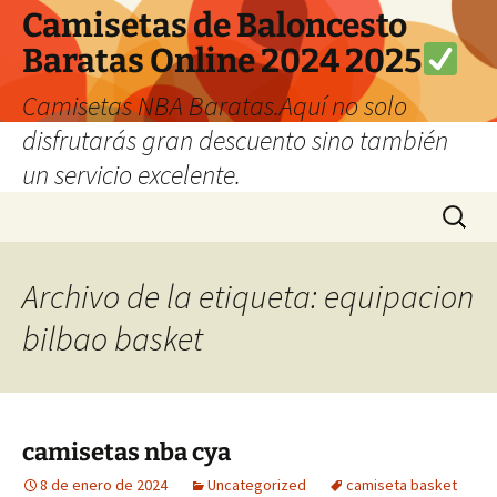
Camisetas de Baloncesto
Baratas Online 2024 2025
Camisetas NBA Baratas.Aquí no solo
disfrutarás gran descuento sino también
un servicio excelente.
Saltar
Buscar:
al
contenido
Archivo de la etiqueta: equipacion
bilbao basket
camisetas nba cya
8 de enero de 2024
Uncategorized
camiseta basket