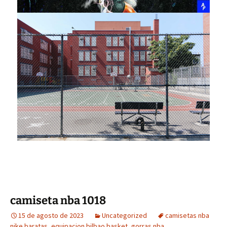
camiseta nba 1018
15 de agosto de 2023
Uncategorized
camisetas nba
nike baratas
,
equipacion bilbao basket
,
gorras nba