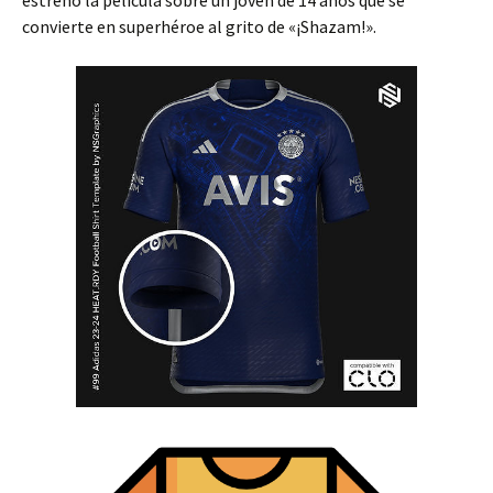
estrenó la película sobre un joven de 14 años que se
convierte en superhéroe al grito de «¡Shazam!».