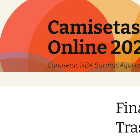
Camisetas
Online 20
Camisetas NBA Baratas.Aquí no 
Saltar
al
contenido
Fin
Tra