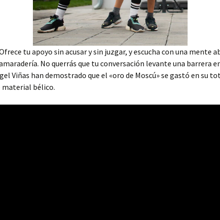
 Ofrece tu apoyo sin acusar y sin juzgar, y escucha con una mente a
 camaradería. No querrás que tu conversación levante una barrera e
gel Viñas han demostrado que el «oro de Moscú» se gastó en su to
material bélico.