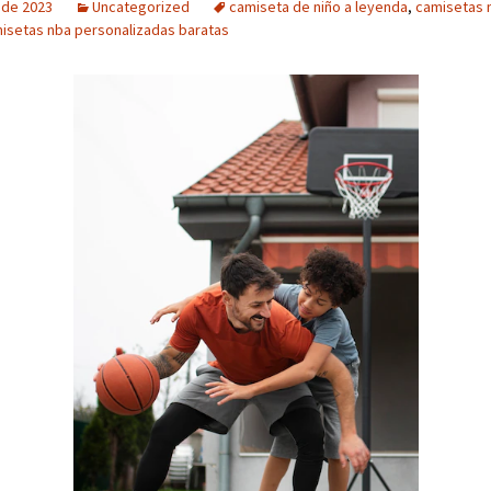
o de 2023
Uncategorized
camiseta de niño a leyenda
,
camisetas 
isetas nba personalizadas baratas