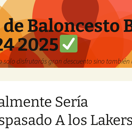
 de Baloncesto 
24 2025
solo disfrutarás gran descuento sino también u
almente Sería
spasado A los Laker