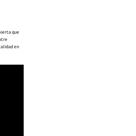
bierta que
ntre
talidad en