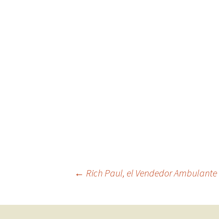
Navegación
←
Rich Paul, el Vendedor Ambulante 
de