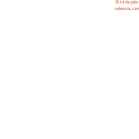
14 de juli
valencia
,
cam